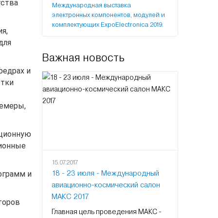
тства
Международная выставка
электронных компонентов, модулей и
комплектующих ExpoElectronica 2019.
я,
для
Важная новость
федрах и
отки
немеры,
нционную
ционные
15.07.2017
18 - 23 июля - Международный
ограмм и
авиационно-космический салон
МАКС 2017
торов
Главная цель проведения МАКС -