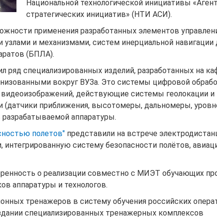
Национальной технологической инициативы «Аген
стратегических инициатив» (НТИ АСИ).
можности применения разработанных элементов управлени
 узлами и механизмами, систем инерциальной навигации 
аратов (БПЛА).
 ряд специализированных изделий, разработанных на ка
низованными вокруг ВУЗа. Это системы цифровой обраб
и видеоизображений, действующие системы геолокации и
и (датчики приближения, высотомеры, дальномеры, уров
ь разрабатываемой аппаратуры.
асностью полетов"
представили на встрече электродиста
, интегрированную систему безопасности полётов, авиа
оренность о реализации совместно с МИЭТ обучающих пр
ов аппаратуры и технологов.
онных тренажеров в систему обучения российских опера
оздании специализированных тренажерных комплексов