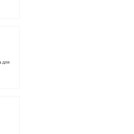
е
а для