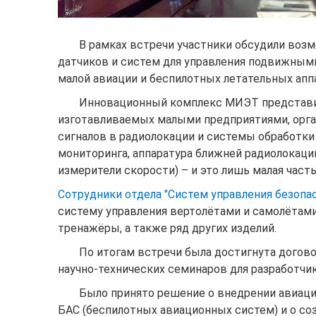
В рамках встречи участники обсудили воз
датчиков и систем для управления подвижными
малой авиации и беспилотных летательных апп
Инновационный комплекс МИЭТ представил
изготавливаемых малыми предприятиями, орга
сигналов в радиолокации и системы обработк
мониторинга, аппаратура ближней радиолокаци
измерители скорости) – и это лишь малая част
Сотрудники отдела "Систем управления безоп
систему управления вертолётами и самолётами
тренажёры, а также ряд других изделий.
По итогам встречи была достигнута догов
научно-технических семинаров для разработчик
Было принято решение о внедрении авиаци
БАС (беспилотных авиационных систем) и о с