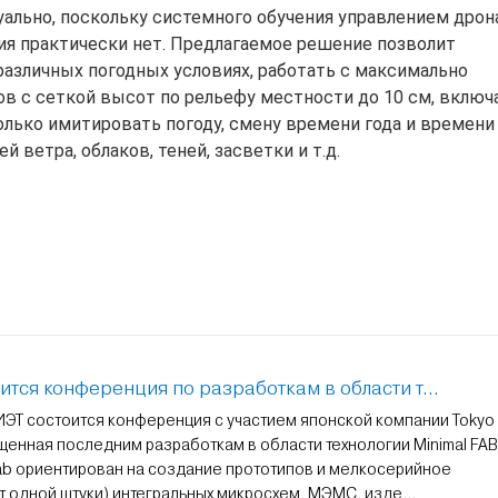
уально, поскольку системного обучения управлением дро
ия практически нет. Предлагаемое решение позволит
различных погодных условиях, работать с максимально
ов с сеткой высот по рельефу местности до 10 см, включ
лько имитировать погоду, смену времени года и времени 
 ветра, облаков, теней, засветки и т.д.
тся конференция по разработкам в области т...
МИЭТ состоится конференция с участием японской компании Tokyo
ященная последним разработкам в области технологии Minimal FAB
Fab ориентирован на создание прототипов и мелкосерийное
т одной штуки) интегральных микросхем, МЭМС, изде...