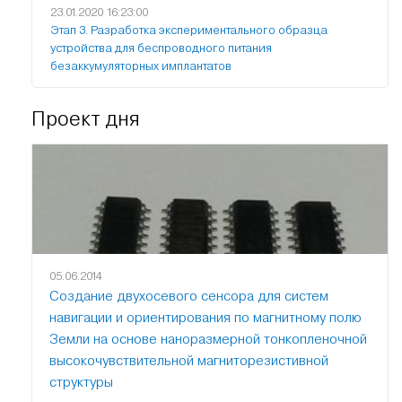
23.01.2020 16:23:00
Этап 3. Разработка экспериментального образца
устройства для беспроводного питания
безаккумуляторных имплантатов
Проект дня
05.06.2014
Создание двухосевого сенсора для систем
навигации и ориентирования по магнитному полю
Земли на основе наноразмерной тонкопленочной
высокочувствительной магниторезистивной
структуры