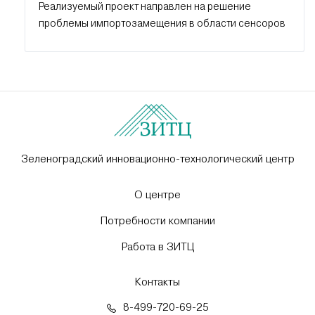
Реализуемый проект направлен на решение
проблемы импортозамещения в области сенсоров
для навигации и ориентации по магнитному полю
Земли. Цель проекта: Создание 2-х осевого
сенсора магнитного поля для систем навигации и
ориентирования по полю Земли на основе
наноразмерной магниторезистивной структ...
Зеленоградский инновационно-технологический центр
О центре
Потребности компании
Работа в ЗИТЦ
Контакты
8-499-720-69-25